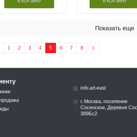
В КОРЗИНУ
В КОРЗИНУ
Показать еще
1
2
3
4
5
6
7
8
иенту
info.art-east
инки
продажа
г. Москва, поселение
Сосенское, Деревня Со
нды
389Бс2