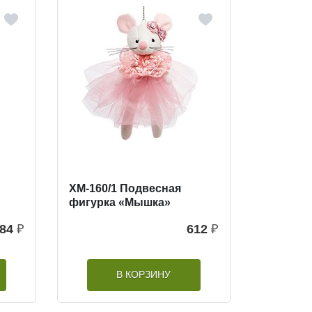
XM-160/1 Подвесная
фигурка «Мышка»
84
₽
612
₽
В КОРЗИНУ