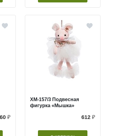
XM-157/3 Подвесная
фигурка «Мышка»
60
₽
612
₽