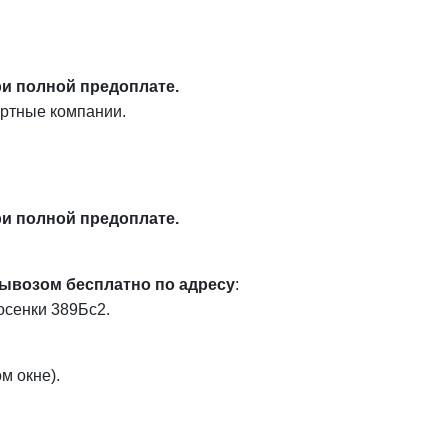
ри полной предоплате.
ортные компании.
ри полной предоплате.
ывозом
бесплатно по адресу
:
осенки 389Бс2.
м окне).