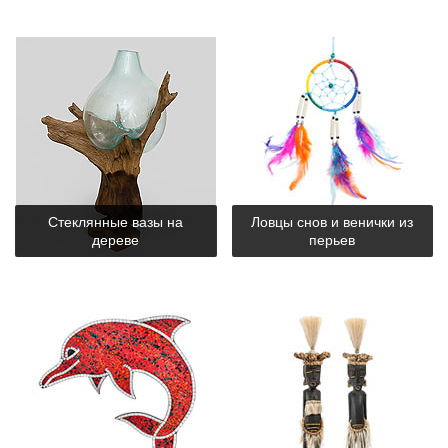
Стеклянные вазы на
Ловцы снов и венички из
дереве
перьев