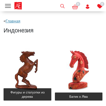
0
0
Показать меню
Главная
Индонезия
Фигуры и статуэтки из
дерева
Батик о.Ява