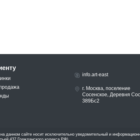
иенту
info.art-east
инки
продажа
г. Москва, поселение
Сосенское, Деревня Со
нды
389Бс2
на данном сайте носит исключительно уведомительный и информационн
атьей 437 Гражданского кодекса РФ).