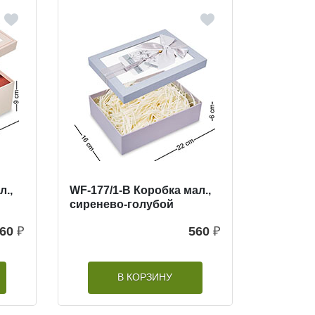
л.,
WF-177/1-B Коробка мал.,
сиренево-голубой
60
₽
560
₽
В КОРЗИНУ