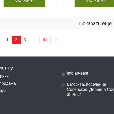
В КОРЗИНУ
В КОРЗИНУ
Показать еще
1
2
3
…
41
иенту
info.art-east
инки
продажа
г. Москва, поселение
Сосенское, Деревня Со
нды
389Бс2