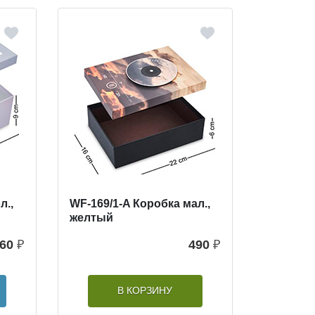
л.,
WF-169/1-A Коробка мал.,
желтый
60
₽
490
₽
В КОРЗИНУ