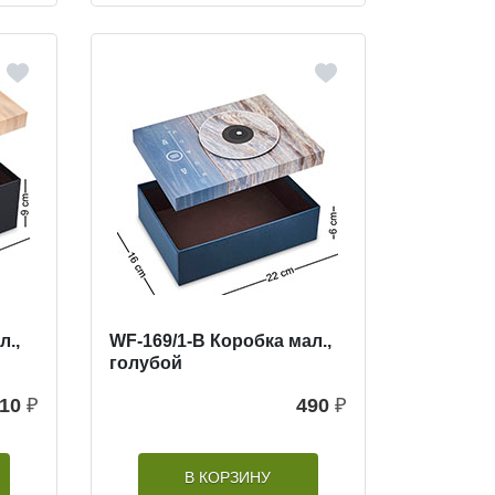
л.,
WF-169/1-B Коробка мал.,
голубой
10
₽
490
₽
В КОРЗИНУ