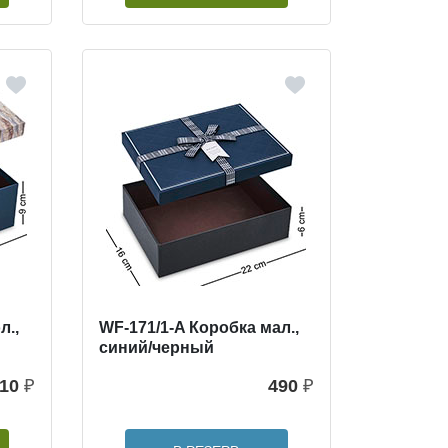
л.,
WF-171/1-A Коробка мал.,
синий/черный
10
₽
490
₽