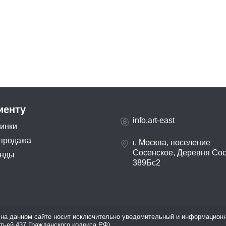
иенту
info.art-east
инки
продажа
г. Москва, поселение
Сосенское, Деревня Со
нды
389Бс2
на данном сайте носит исключительно уведомительный и информационн
атьей 437 Гражданского кодекса РФ).