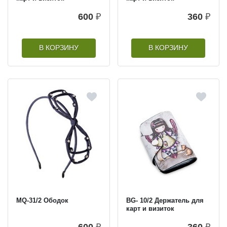
600
₽
360
₽
В КОРЗИНУ
В КОРЗИНУ
MQ-31/2 Ободок
BG- 10/2 Держатель для
карт и визиток
600
₽
360
₽