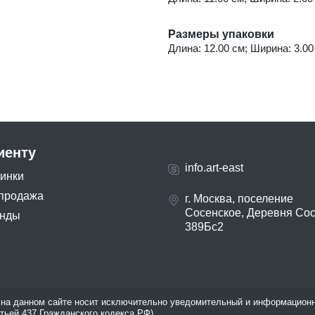
Размеры упаковки
Длина: 12.00 см; Ширина: 3.00 
иенту
info.art-east
инки
продажа
г. Москва, поселение
Сосенское, Деревня Со
нды
389Бс2
на данном сайте носит исключительно уведомительный и информационн
атьей 437 Гражданского кодекса РФ).