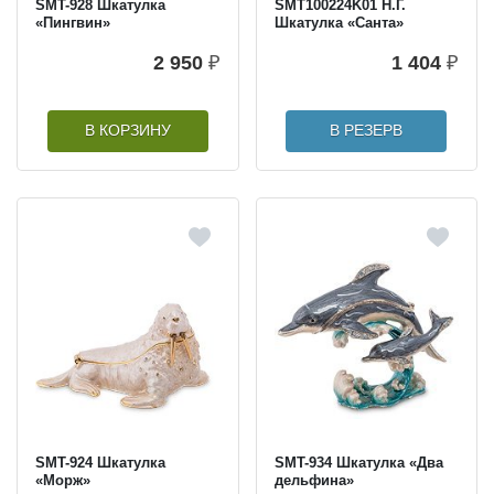
SMT-928 Шкатулка
SMT100224K01 Н.Г.
«Пингвин»
Шкатулка «Cанта»
2 950
₽
1 404
₽
В КОРЗИНУ
В РЕЗЕРВ
SMT-924 Шкатулка
SMT-934 Шкатулка «Два
«Морж»
дельфина»