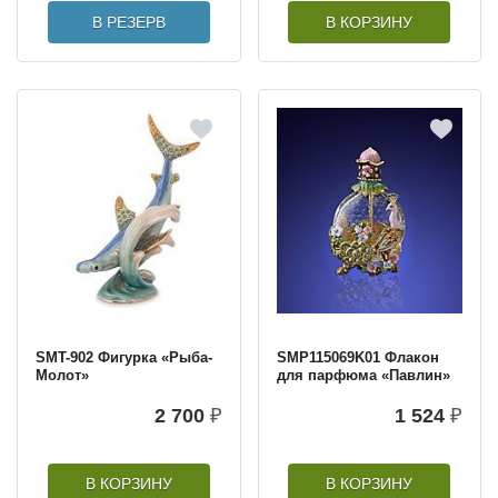
В РЕЗЕРВ
В КОРЗИНУ
SMT-902 Фигурка «Рыба-
SMP115069K01 Флакон
Молот»
для парфюма «Павлин»
2 700
₽
1 524
₽
В КОРЗИНУ
В КОРЗИНУ