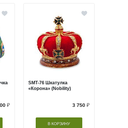
очка
SMT-76 Шкатулка
«Корона» (Nobility)
400
₽
3 750
₽
В КОРЗИНУ