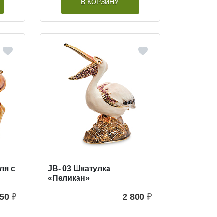
В КОРЗИНУ
ля с
JB- 03 Шкатулка
«Пеликан»
950
₽
2 800
₽