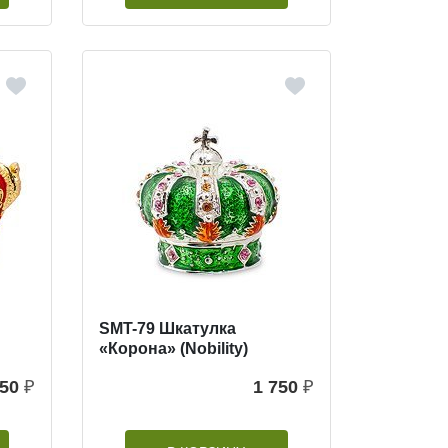
SMT-79 Шкатулка
«Корона» (Nobility)
350
₽
1 750
₽