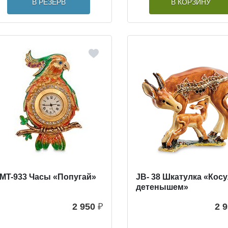
В РЕЗЕРВ
В КОРЗИНУ
MT-933 Часы «Попугай»
JB- 38 Шкатулка «Косу
детенышем»
2 950
₽
2 