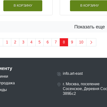
В КОРЗИНУ
В КОРЗИНУ
Показать еще
1
2
3
4
5
6
7
8
9
10
иенту
info.art-east
инки
продажа
г. Москва, поселение
Сосенское, Деревня Со
нды
389Бс2