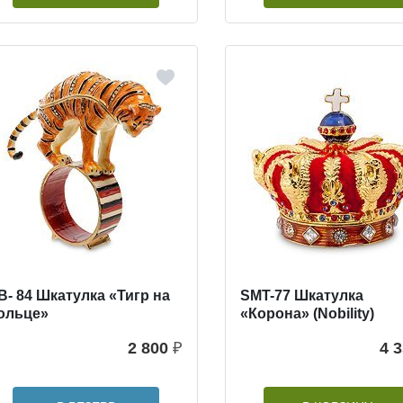
B- 84 Шкатулка «Тигр на
SMT-77 Шкатулка
ольце»
«Корона» (Nobility)
2 800
₽
4 