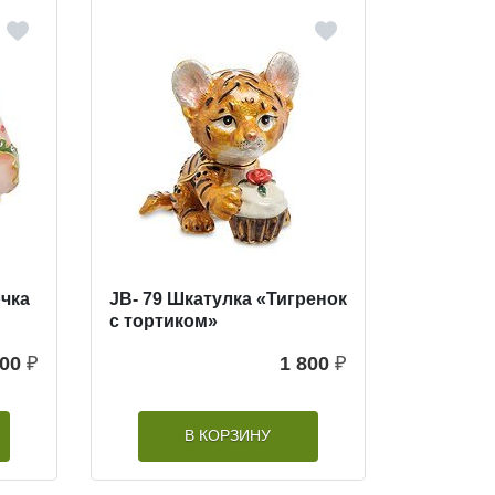
очка
JB- 79 Шкатулка «Тигренок
с тортиком»
400
₽
1 800
₽
В КОРЗИНУ