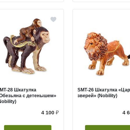
MT-28 Шкатулка
SMT-26 Шкатулка «Ца
Обезьяна с детенышем»
зверей» (Nobility)
Nobility)
4 100
₽
4 