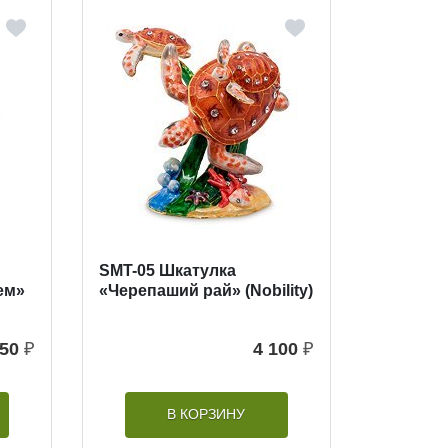
SMT-05 Шкатулка
ем»
«Черепаший рай» (Nobility)
350
₽
4 100
₽
В КОРЗИНУ