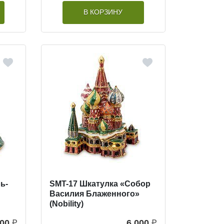
В КОРЗИНУ
ь-
SMT-17 Шкатулка «Собор
Василия Блаженного»
(Nobility)
100
₽
6 000
₽