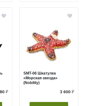
рь
SMT-06 Шкатулка
«Морская звезда»
(Nobility)
680
₽
3 600
₽