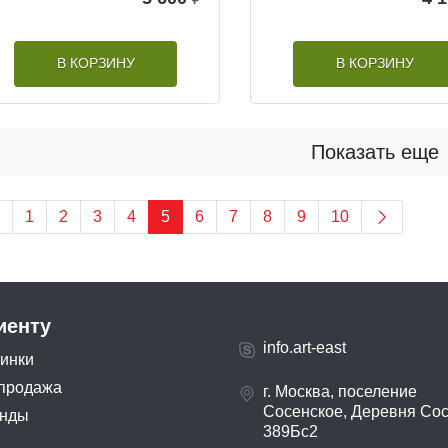
В КОРЗИНУ
В КОРЗИНУ
Показать еще
1
2
3
4
5
6
7
8
9
10
иенту
info.art-east
инки
продажа
г. Москва, поселение
Сосенское, Деревня Со
нды
389Бс2