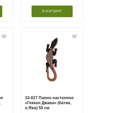
В КОРЗИНУ
ое
10-027 Панно настенное
,
«Геккон Джава» (батик,
о.Ява) 50 см