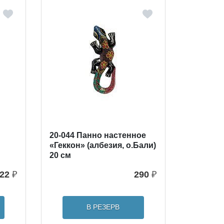
20-044 Панно настенное
«Геккон» (албезия, о.Бали)
20 см
22
₽
290
₽
В РЕЗЕРВ