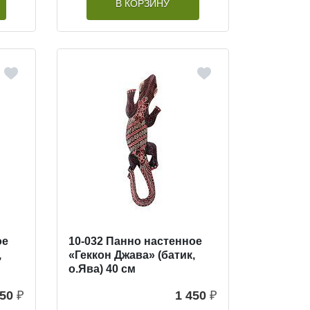
В КОРЗИНУ
ое
10-032 Панно настенное
,
«Геккон Джава» (батик,
о.Ява) 40 см
450
₽
1 450
₽