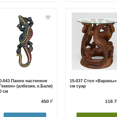
0-043 Панно настенное
15-037 Стол «Вараны»
Геккон» (албезия, о.Бали)
см суар
0 см
450
₽
116 