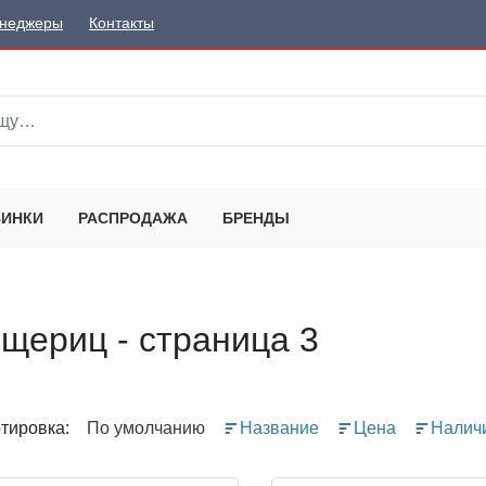
неджеры
Контакты
ИНКИ
РАСПРОДАЖА
БРЕНДЫ
ящериц - страница 3
тировка:
По умолчанию
Название
Цена
Налич