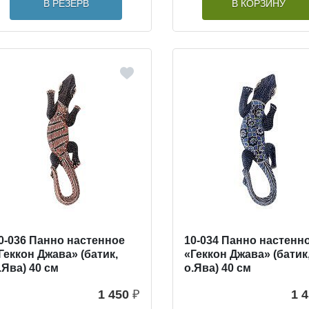
В РЕЗЕРВ
В КОРЗИНУ
0-036 Панно настенное
10-034 Панно настенн
Геккон Джава» (батик,
«Геккон Джава» (батик
.Ява) 40 см
о.Ява) 40 см
1 450
₽
1 