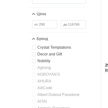
Цена
Бренд
Crystal Temptations
Decor and Gift
Nobility
2
Aghorig
(
AGROYAN'S
AHURA
AiliCode
Albert Dubout Parastone
AlTAI