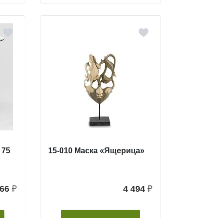
 75
15-010 Маска «Ящерица»
766
₽
4 494
₽