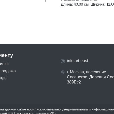
Длина: 40.00 см; Ширина: 11.00
иенту
info.art-east
инки
продажа
г. Москва, поселение
Сосенское, Деревня Со
нды
389Бс2
на данном сайте носит исключительно уведомительный и информационн
атьей 437 Гражданского кодекса РФ).