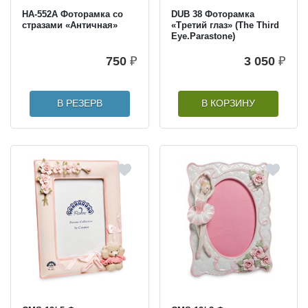
HА-552А Фоторамка со
DUB 38 Фоторамка
стразами «Античная»
«Третий глаз» (The Third
Eye.Parastone)
750
₽
3 050
₽
В РЕЗЕРВ
В КОРЗИНУ