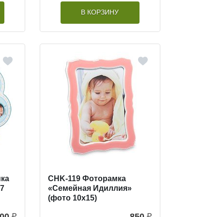
В КОРЗИНУ
мка
CHK-119 Фоторамка
 7
«Семейная Идиллия»
(фото 10х15)
100
₽
850
₽