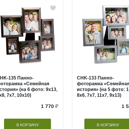
HK-135 Панно-
CHK-133 Панно-
оторамка «Семейная
фоторамка «Семейна
стория» (на 6 фото: 9х13,
история» (на 5 фото: 1
х8, 7х7, 10х10)
8х6, 7х7, 11х7, 9х13)
1 770
₽
1 
В КОРЗИНУ
В КОРЗИНУ