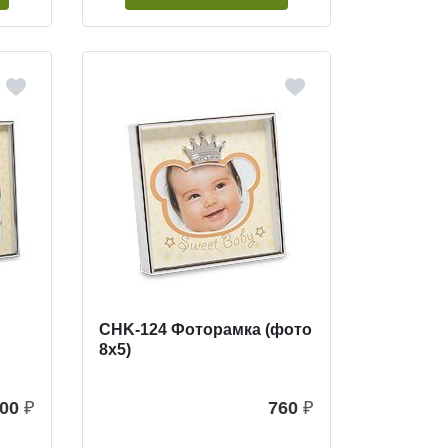
CHK-124 Фоторамка (фото
8х5)
100
₽
760
₽