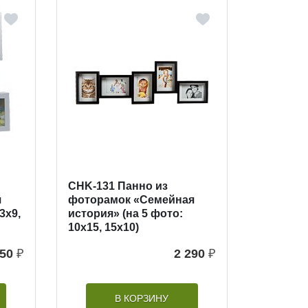
CHK-131 Панно из
я
фоторамок «Семейная
3х9,
история» (на 5 фото:
10х15, 15х10)
550
₽
2 290
₽
В КОРЗИНУ