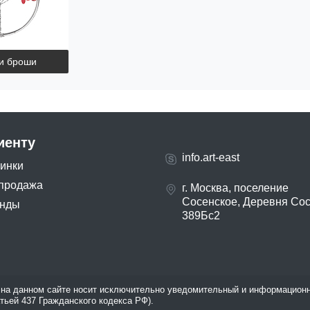
и броши
иенту
info.art-east
инки
продажа
г. Москва, поселение
Сосенское, Деревня Со
нды
389Бс2
на данном сайте носит исключительно уведомительный и информационн
атьей 437 Гражданского кодекса РФ).