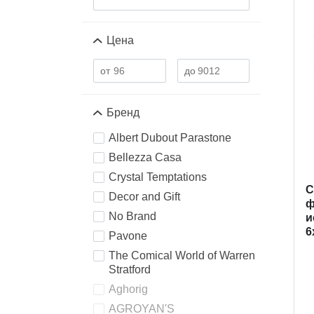
Цена
Бренд
Albert Dubout Parastone
Bellezza Casa
Crystal Temptations
C
Decor and Gift
ф
No Brand
и
6
Pavone
The Comical World of Warren
Stratford
Aghorig
AGROYAN'S