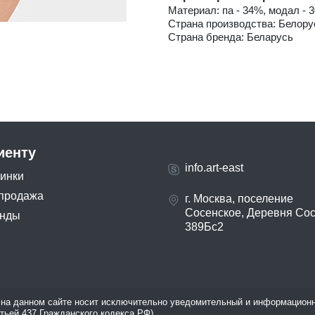
Материал: па - 34%, модал - 3
Страна производства: Белору
Страна бренда: Беларусь
иенту
info.art-east
инки
продажа
г. Москва, поселение
Сосенское, Деревня Со
нды
389Бс2
на данном сайте носит исключительно уведомительный и информационн
атьей 437 Гражданского кодекса РФ).