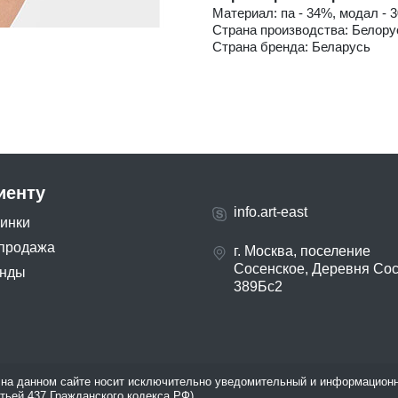
Материал: па - 34%, модал - 3
Страна производства: Белору
Страна бренда: Беларусь
иенту
info.art-east
инки
продажа
г. Москва, поселение
Сосенское, Деревня Со
нды
389Бс2
на данном сайте носит исключительно уведомительный и информационн
атьей 437 Гражданского кодекса РФ).