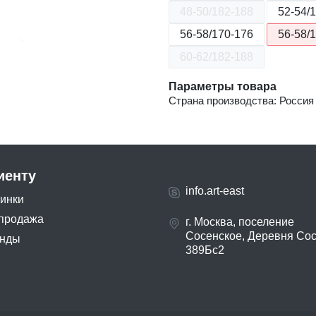
48-50/182-188
52-54/
56-58/170-176
56-58/
60-62/182-188
Параметры товара
Страна производства: Россия
иенту
info.art-east
инки
продажа
г. Москва, поселение
Сосенское, Деревня Со
нды
389Бс2