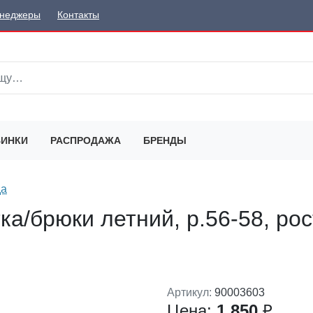
неджеры
Контакты
ИНКИ
РАСПРОДАЖА
БРЕНДЫ
да
а/брюки летний, р.56-58, рос
Артикул:
90003603
Цена:
1 850
₽