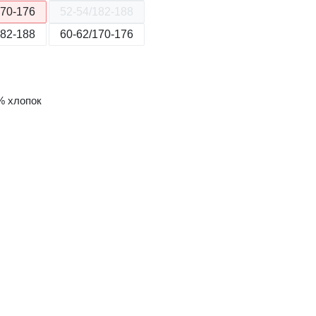
170-176
52-54/182-188
182-188
60-62/170-176
% хлопок