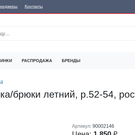
неджеры
Контакты
ИНКИ
РАСПРОДАЖА
БРЕНДЫ
да
а/брюки летний, р.52-54, рос
Артикул:
90002146
Цена:
1 850
₽