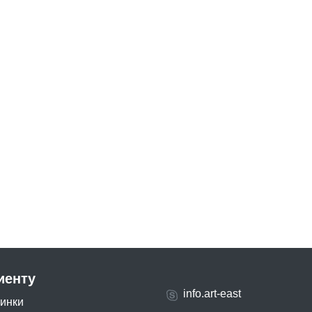
иенту
info.art-east
инки