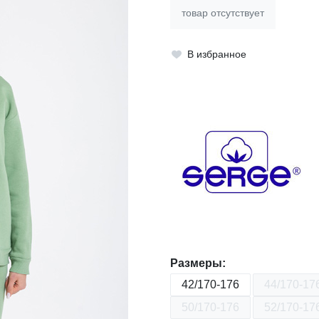
товар отсутствует
В избранное
Размеры:
42/170-176
44/170-17
50/170-176
52/170-17