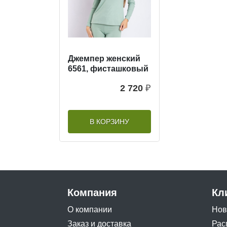
Джемпер женский
6561, фисташковый
2 720
₽
В КОРЗИНУ
Компания
Кл
О компании
Нов
Заказ и доставка
Рас