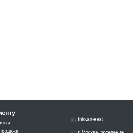
иенту
info.art-east
инки
продажа
г. Москва, поселение