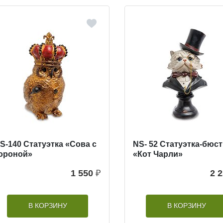
S-140 Статуэтка «Сова с
NS- 52 Статуэтка-бюст
ороной»
«Кот Чарли»
1 550
₽
2 
В КОРЗИНУ
В КОРЗИНУ