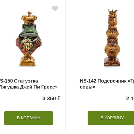
S-150 Статуэтка
NS-142 Подсвечник «Т
Лягушка Джей Пи Гросс»
cовы»
3 350
₽
2 
В КОРЗИНУ
В КОРЗИНУ