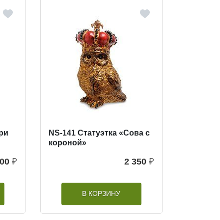
ри
NS-141 Статуэтка «Сова с
короной»
100
₽
2 350
₽
В КОРЗИНУ