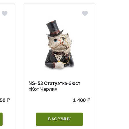
NS- 53 Статуэтка-бюст
«Кот Чарли»
250
₽
1 400
₽
В КОРЗИНУ