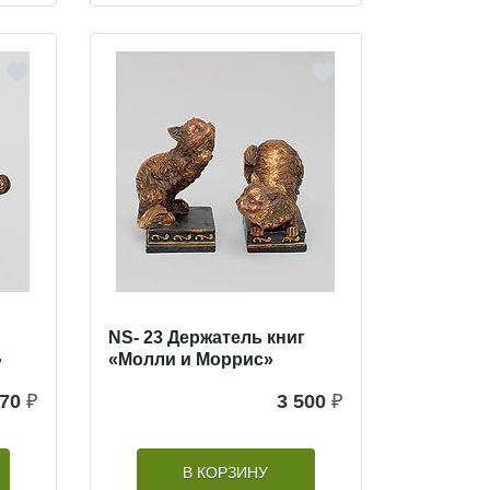
NS- 23 Держатель книг
»
«Молли и Моррис»
170
₽
3 500
₽
В КОРЗИНУ