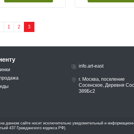
1
2
3
иенту
info.art-east
инки
продажа
г. Москва, поселение
Сосенское, Деревня Со
нды
389Бс2
на данном сайте носит исключительно уведомительный и информационн
атьей 437 Гражданского кодекса РФ).