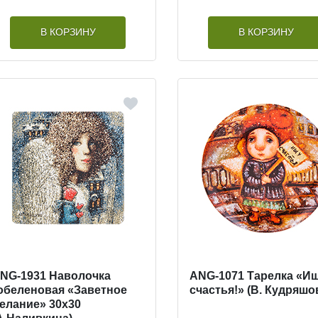
В КОРЗИНУ
В КОРЗИНУ
NG-1931 Наволочка
ANG-1071 Тарелка «И
обеленовая «Заветное
счастья!» (В. Кудряшо
елание» 30х30