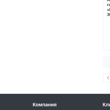
г
«
3
Компания
Кл