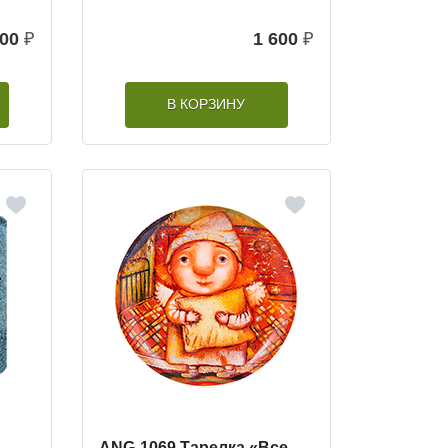
600
₽
1 600
₽
В КОРЗИНУ
ANG-1069 Тарелка «Все