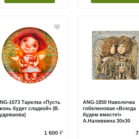
NG-1073 Тарелка «Пусть
ANG-1850 Наволочка
изнь будет сладкой» (В.
гобеленовая «Всегда
удряшова)
будем вместе!»
А.Наливкина 30х30
1 600
₽
7