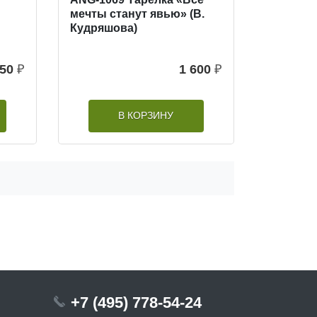
мечты станут явью» (В.
Кудряшова)
50
₽
1 600
₽
В КОРЗИНУ
+7 (495) 778-54-24