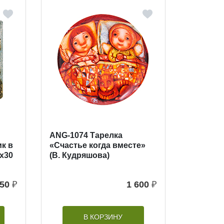
ANG-1074 Тарелка
к в
«Счастье когда вместе»
х30
(В. Кудряшова)
50
₽
1 600
₽
В КОРЗИНУ