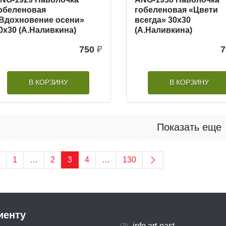
обеленовая
гобеленовая «Цвети
Вдохновение осени»
всегда» 30х30
0х30 (А.Наливкина)
(А.Наливкина)
750
₽
7
В КОРЗИНУ
В КОРЗИНУ
Показать еще
1
…
2
3
4
…
130
иенту
info.art-east