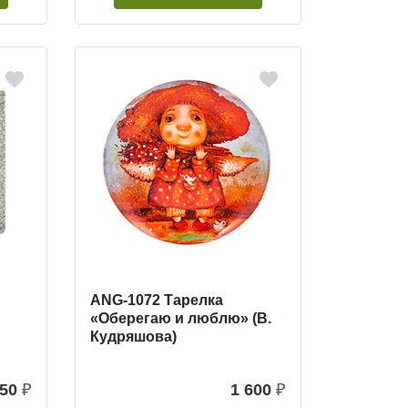
ANG-1072 Тарелка
«Оберегаю и люблю» (В.
Кудряшова)
50
₽
1 600
₽