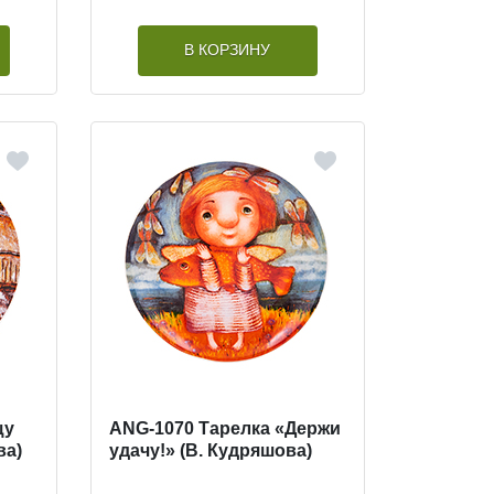
В КОРЗИНУ
щу
ANG-1070 Тарелка «Держи
ва)
удачу!» (В. Кудряшова)