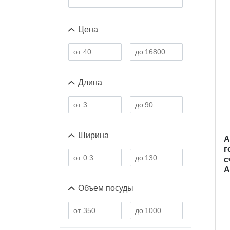
Цена
Длина
Ширина
A
г
с
А
Объем посуды