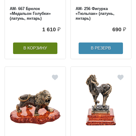
AM- 667 Брелок
AM- 256 Фигурка
«Медальон Голубки»
«Тюльпан» (латунь,
(латунь, янтарь)
янтарь)
1 610
₽
690
₽
В КОРЗИНУ
В РЕЗЕРВ