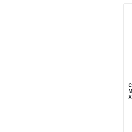
C
М
Х