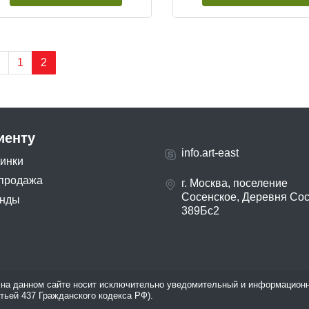
1
2
иенту
info.art-east
инки
продажа
г. Москва, поселение
Сосенское, Деревня Со
нды
389Бс2
на данном сайте носит исключительно уведомительный и информационн
атьей 437 Гражданского кодекса РФ).