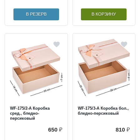
В РЕЗЕРВ
В КОРЗИНУ
WF-175/2-A Коробка
WF-175/3-A Коробка бол.,
сред., бледно-
бледно-персиковый
персиковый
650
₽
810
₽