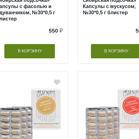
ибирская подсочка»
сибирская подсочка»
апсулы с фасолью и
Капсулы с мускусом,
дуванчиком, №30*0,5 г
№30*0,5 г блистер
листер
550
₽
5
В КОРЗИНУ
В КОРЗИНУ