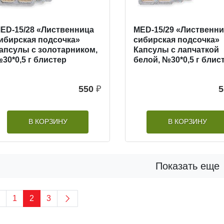
ED-15/28 «Лиственница
MED-15/29 «Лиственн
ибирская подсочка»
сибирская подсочка»
апсулы с золотарником,
Капсулы с лапчаткой
30*0,5 г блистер
белой, №30*0,5 г блис
550
₽
5
В КОРЗИНУ
В КОРЗИНУ
Показать еще
1
2
3