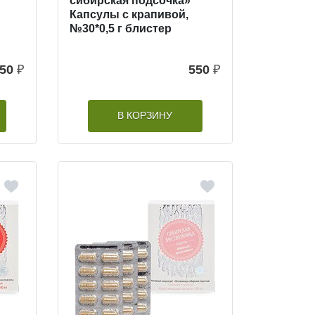
сибирская подсочка»
Капсулы с крапивой,
№30*0,5 г блистер
50
₽
550
₽
В КОРЗИНУ