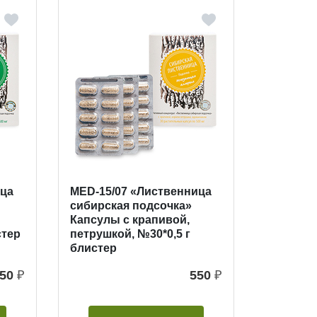
ица
MED-15/07 «Лиственница
сибирская подсочка»
Капсулы с крапивой,
стер
петрушкой, №30*0,5 г
блистер
50
₽
550
₽