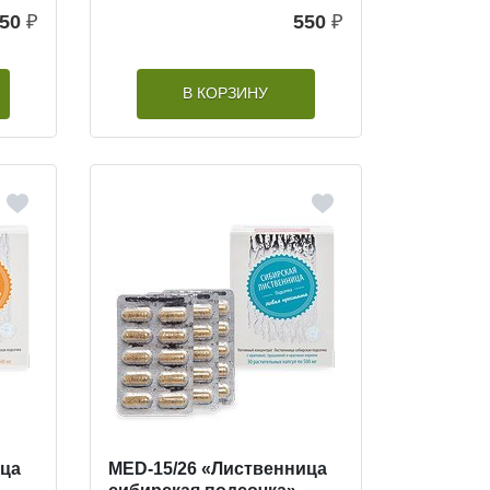
50
₽
550
₽
В КОРЗИНУ
ица
MED-15/26 «Лиственница