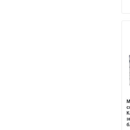
M
с
К
з
б