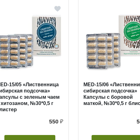
ED-15/05 «Лиственница
MED-15/06 «Лиственн
ибирская подсочка»
сибирская подсочка»
апсулы с зеленым чаем
Капсулы с боровой
 хитозаном, №30*0,5 г
маткой, №30*0,5 г бли
листер
550
₽
5