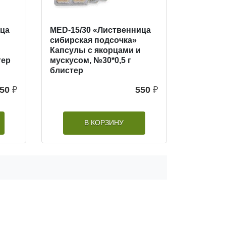
ица
MED-15/30 «Лиственница
сибирская подсочка»
Капсулы с якорцами и
тер
мускусом, №30*0,5 г
блистер
50
₽
550
₽
В КОРЗИНУ