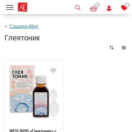
0
0
Показать меню
Сашера-Мед
Глеятоник
MED-30/05 «Глеятоник» с