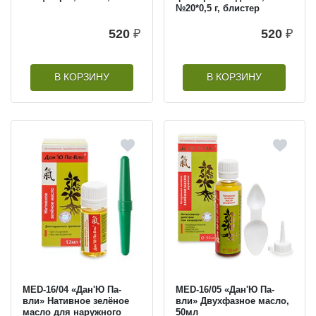
№20*0,5 г, блистер
520
₽
520
₽
В КОРЗИНУ
В КОРЗИНУ
MED-16/04 «Дан'Ю Па-
MED-16/05 «Дан'Ю Па-
вли» Нативное зелёное
вли» Двухфазное масло,
масло для наружного
50мл