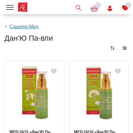
0
0
Показать меню
Сашера-Мед
Дан'Ю Па-вли
MED-16/11 «Дан'Ю Па-
MED-16/10 «Дан'Ю Па-