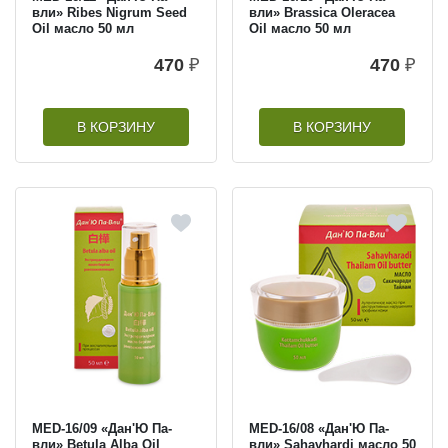
вли» Ribes Nigrum Seed
вли» Brassica Oleracea
Oil масло 50 мл
Oil масло 50 мл
470
₽
470
₽
В КОРЗИНУ
В КОРЗИНУ
MED-16/09 «Дан'Ю Па-
MED-16/08 «Дан'Ю Па-
вли» Betula Alba Oil
вли» Sahavhardi масло 50