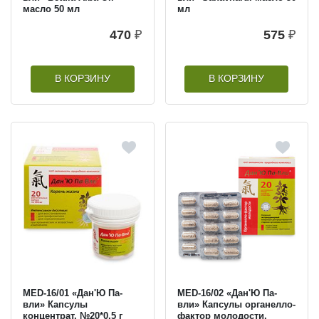
масло 50 мл
мл
470
₽
575
₽
В КОРЗИНУ
В КОРЗИНУ
MED-16/01 «Дан'Ю Па-
MED-16/02 «Дан'Ю Па-
вли» Капсулы
вли» Капсулы органелло-
концентрат, №20*0,5 г
фактор молодости,