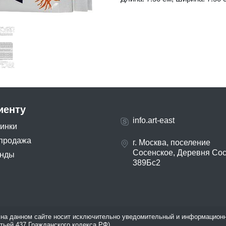
иенту
info.art-east
инки
продажа
г. Москва, поселение
Сосенское, Деревня Со
нды
389Бс2
на данном сайте носит исключительно уведомительный и информационн
атьей 437 Гражданского кодекса РФ).