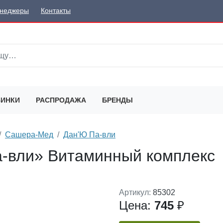
неджеры
Контакты
ИНКИ
РАСПРОДАЖА
БРЕНДЫ
Сашера-Мед
Дан'Ю Па-вли
-вли» Витаминный комплекс
Артикул:
85302
Цена:
745
₽