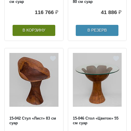
см суар
80 см суар
116 766
₽
41 886
₽
В КОРЗИНУ
В РЕЗЕРВ
15-042 Стул «Лист» 83 см
15-046 Стол «Цветок» 55
суар
см суар