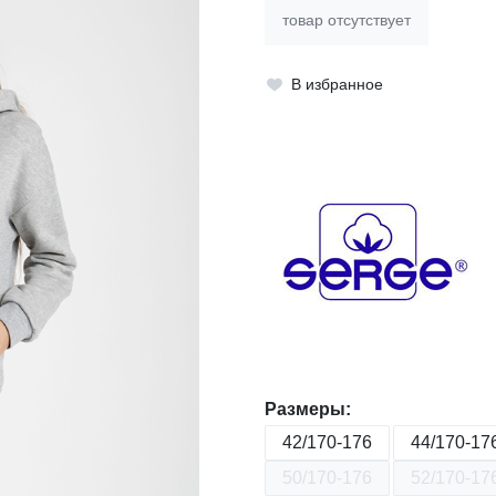
товар отсутствует
В избранное
Размеры:
42/170-176
44/170-17
50/170-176
52/170-17