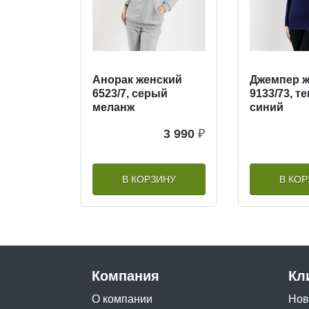
Анорак женский
Джемпер ж
6523/7, серый
9133/73, т
меланж
синий
3 990
₽
В КОРЗИНУ
В КО
Компания
Кл
О компании
Нов