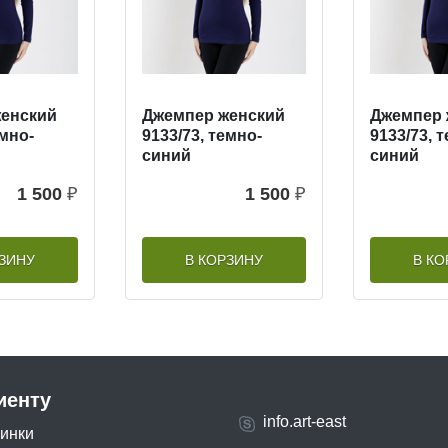
енский
Джемпер женский
Джемпер 
емно-
9133/73, темно-
9133/73, 
синий
синий
1 500
₽
1 500
₽
РЗИНУ
В КОРЗИНУ
В КО
иенту
info.art-east
инки