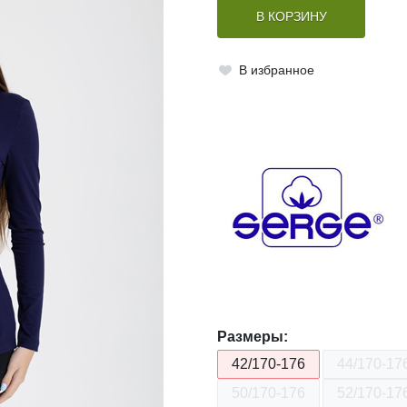
В КОРЗИНУ
В избранное
Размеры:
42/170-176
44/170-17
50/170-176
52/170-17