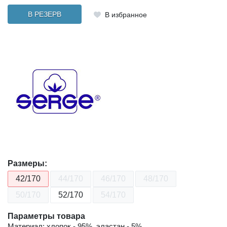
В РЕЗЕРВ
В избранное
Размеры:
42/170
44/170
46/170
48/170
50/170
52/170
54/170
Параметры товара
Материал: хлопок - 95%, эластан - 5%