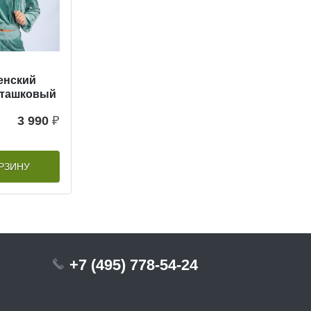
енский
сташковый
3 990
₽
РЗИНУ
+7 (495) 778-54-24