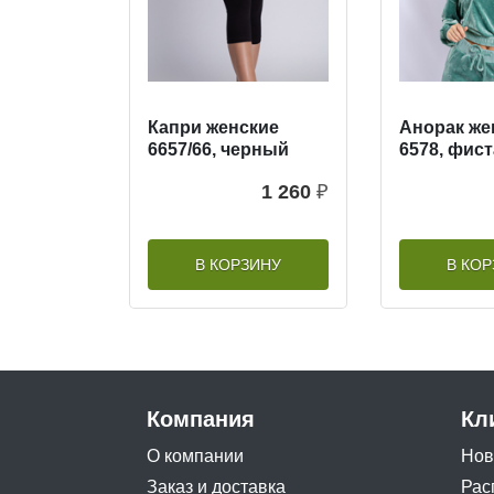
Капри женские
Анорак же
6657/66, черный
6578, фис
1 260
₽
В КОРЗИНУ
В КО
Компания
Кл
О компании
Нов
Заказ и доставка
Рас