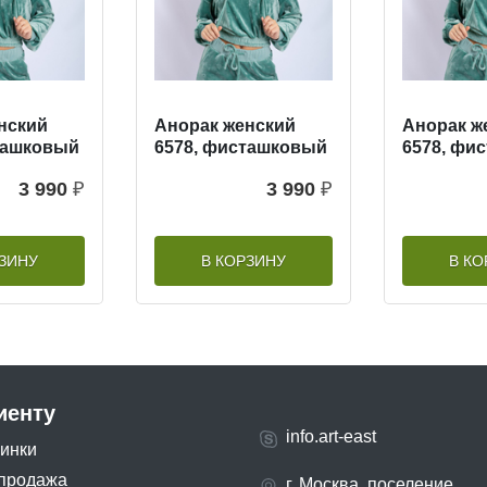
нский
Анорак женский
Анорак ж
ташковый
6578, фисташковый
6578, фи
3 990
₽
3 990
₽
РЗИНУ
В КОРЗИНУ
В КО
иенту
info.art-east
инки
продажа
г. Москва, поселение