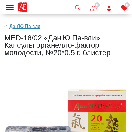
0
0
Показать меню
Дан'Ю Па-вли
MED-16/02 «Дан'Ю Па-вли»
Капсулы органелло-фактор
молодости, №20*0,5 г, блистер