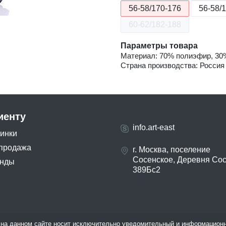
56-58/170-176
56-58/
60-62/182-188
Параметры товара
Материал: 70% полиэфир, 30
Страна производства: Россия
иенту
info.art-east
инки
продажа
г. Москва, поселение
Сосенское, Деревня Со
нды
389Бс2
на данном сайте носит исключительно уведомительный и информационн