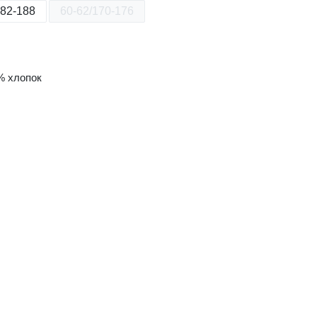
182-188
60-62/170-176
% хлопок