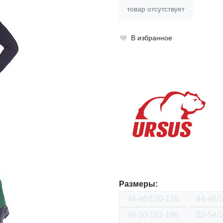
товар отсутствует
В избранное
Размеры:
44-46/170-176
44-46/
48-50/182-188
52-54/