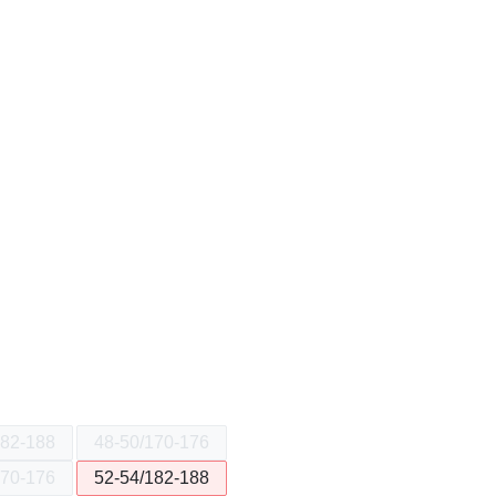
182-188
48-50/170-176
170-176
52-54/182-188