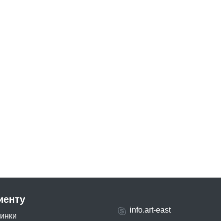
иенту
info.art-east
инки