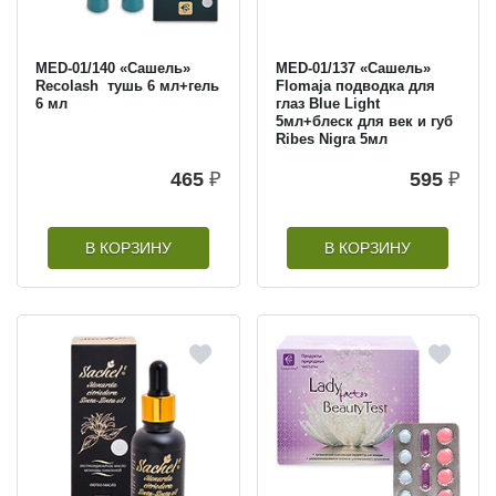
MED-01/140 «Сашель»
MED-01/137 «Сашель»
Recolash тушь 6 мл+гель
Flomaja подводка для
6 мл
глаз Blue Light
5мл+блеск для век и губ
Ribes Nigra 5мл
465
₽
595
₽
В КОРЗИНУ
В КОРЗИНУ