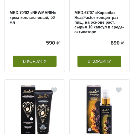
MED-70/02 «NEWMARIN»
MED-67/07 «Kapsoila»
крем коллагеновый, 50
ReasFactor концентрат
мл
пищ. на основе раст.
сырья 10 капсул в среде-
активаторе
590
₽
890
₽
В КОРЗИНУ
В КОРЗИНУ