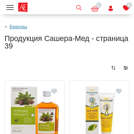
0
0
Показать меню
Бренды
Продукция Сашера-Мед - страница
39