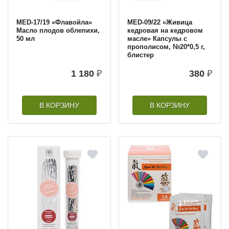
MED-17/19 «Флавойла»
MED-09/22 «Живица
Масло плодов облепихи,
кедровая на кедровом
50 мл
масле» Капсулы с
прополисом, №20*0,5 г,
блистер
1 180
₽
380
₽
В КОРЗИНУ
В КОРЗИНУ