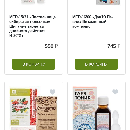
MED-15/31 «Лиственница
MED-16/06 «Дан'Ю Па-
сибирская подсочка»
вли» Витаминный
Шипучие таблетки
комплекс
двойного действия,
№20*2 г
550
₽
745
₽
В КОРЗИНУ
В КОРЗИНУ