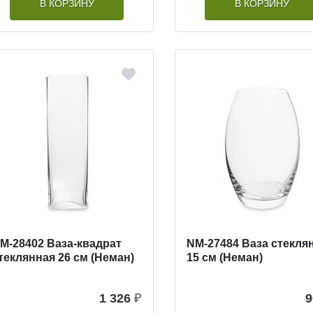
В КОРЗИНУ
В КОРЗИНУ
M-28402 Ваза-квадрат
NM-27484 Ваза стекля
теклянная 26 см (Неман)
15 см (Неман)
1 326
₽
9