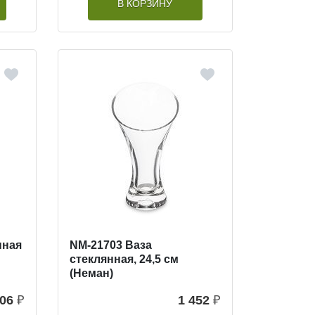
В КОРЗИНУ
нная
NM-21703 Ваза
стеклянная, 24,5 см
(Неман)
06
₽
1 452
₽