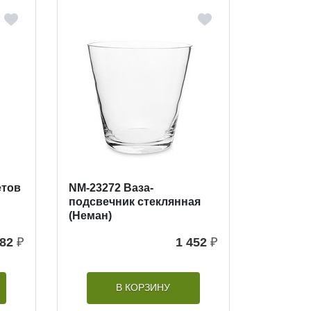
етов
NM-23272 Ваза-
подсвечник стеклянная
(Неман)
782
₽
1 452
₽
В КОРЗИНУ