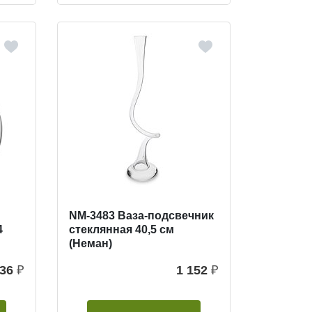
NM-3483 Ваза-подсвечник
4
стеклянная 40,5 см
(Неман)
36
₽
1 152
₽