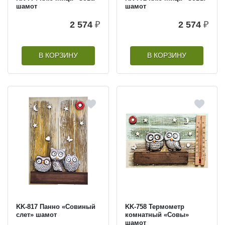
шамот
шамот
2 574
₽
2 574
₽
В КОРЗИНУ
В КОРЗИНУ
KK-817 Панно «Совиный
KK-758 Термометр
слет» шамот
комнатный «Совы»
шамот