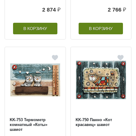
2 874
₽
2 766
₽
В КОРЗИНУ
В КОРЗИНУ
KK-753 Термометр
KK-750 Панно «Кот
комнатный «Коты»
красавец» шамот
шамот