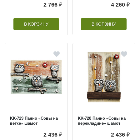
2 766
₽
4 260
₽
В КОРЗИНУ
В КОРЗИНУ
KK-729 Панно «Совы на
KK-728 Панно «Совы на
ветке» шамот
перекладине» шамот
2 436
₽
2 436
₽