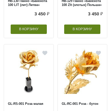
HB-130 Панно «Банкнота
HB-129 Панно «Банкнота
100 LIT (лит) Литва»
100 Zlt (злотых) Польша»
3 450
₽
3 450
₽
В КОРЗИНУ
В КОРЗИНУ
GL-RS-001 Роза малая
GL-RC-001 Роза - бутон