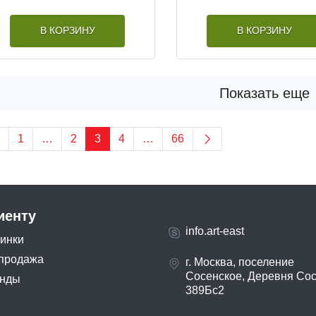
В КОРЗИНУ
В КОРЗИНУ
Показать еще
1
…
2
3
4
…
66
иенту
info.art-east
инки
продажа
г. Москва, поселение
Сосенское, Деревня Со
нды
389Бс2