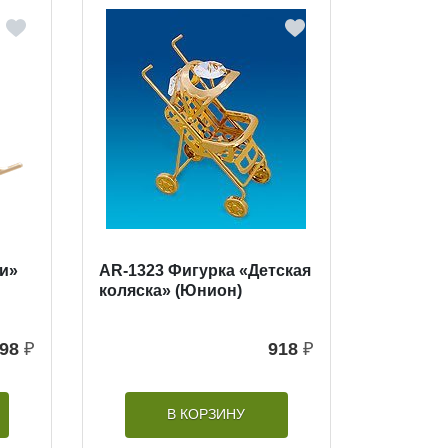
ни»
AR-1323 Фигурка «Детская
коляска» (Юнион)
98
₽
918
₽
В КОРЗИНУ