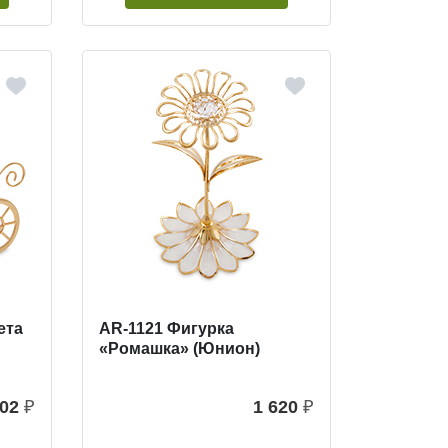
ета
AR-1121 Фигурка
«Ромашка» (Юнион)
502
₽
1 620
₽