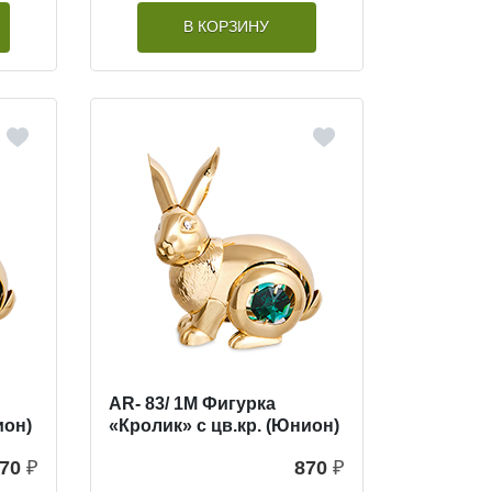
В КОРЗИНУ
AR- 83/ 1M Фигурка
ион)
«Кролик» с цв.кр. (Юнион)
70
₽
870
₽