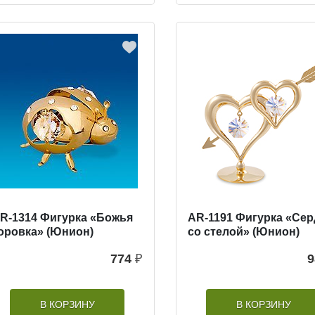
R-1314 Фигурка «Божья
AR-1191 Фигурка «Се
оровка» (Юнион)
со стелой» (Юнион)
774
₽
9
В КОРЗИНУ
В КОРЗИНУ