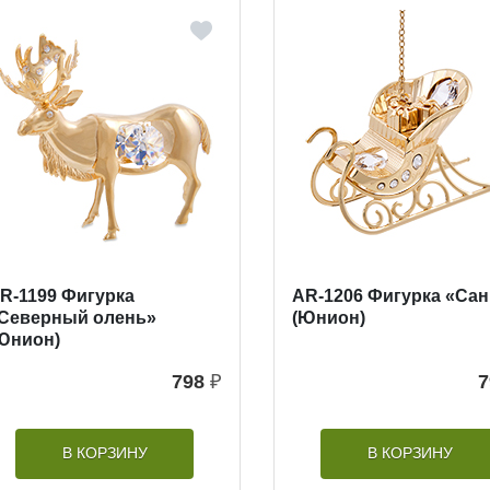
R-1199 Фигурка
AR-1206 Фигурка «Са
Северный олень»
(Юнион)
Юнион)
798
₽
7
В КОРЗИНУ
В КОРЗИНУ