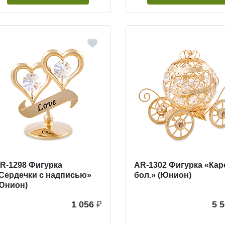
R-1298 Фигурка
AR-1302 Фигурка «Кар
Сердечки с надписью»
бол.» (Юнион)
Юнион)
1 056
₽
5 