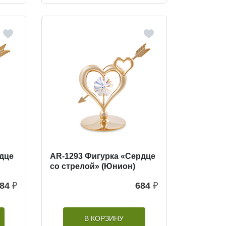
рдце
AR-1293 Фигурка «Сердце
со стрелой» (Юнион)
84
₽
684
₽
В КОРЗИНУ