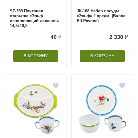
SZ-359 Почтовая
JK-168 Набор посуды
открытка «Эльф
«Эльф» 2 предм. (Buona
исполняющий желания»
Elf Pavone)
14,8х10,5
40
₽
2 330
₽
В КОРЗИНУ
В КОРЗИНУ