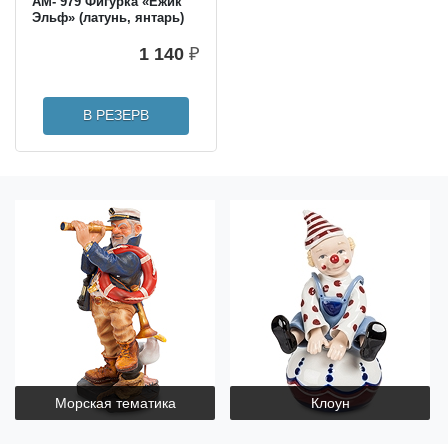
AM- 979 Фигурка «Ежик
Эльф» (латунь, янтарь)
1 140
₽
В РЕЗЕРВ
Морская тематика
Клоун