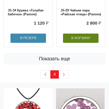
JS-34 Кружка «Голубая
JS-29 Чайная пара
бабочка» (Pavone)
«Райская птица» (Pavone)
1 120
₽
2 800
₽
В РЕЗЕРВ
В КОРЗИНУ
Показать еще
4