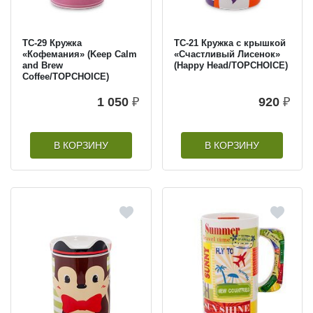
TC-29 Кружка
TC-21 Кружка с крышкой
«Кофемания» (Keep Calm
«Счастливый Лисенок»
and Brew
(Happy Head/TOPCHOICE)
Coffee/TOPCHOICE)
1 050
₽
920
₽
В КОРЗИНУ
В КОРЗИНУ