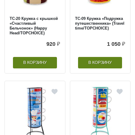
TC-20 Кружка с крышкой
TC-09 Кружка «Подружка
«Счастливый
путешественника» (Travel
Бельчонок» (Happy
time/TOPCHOICE)
Head/TOPCHOICE)
920
₽
1 050
₽
В КОРЗИНУ
В КОРЗИНУ