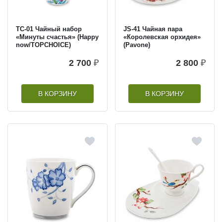
TC-01 Чайный набор
JS-41 Чайная пара
«Минуты счастья» (Happy
«Королевская орхидея»
now/TOPCHOICE)
(Pavone)
2 700
₽
2 800
₽
В КОРЗИНУ
В КОРЗИНУ