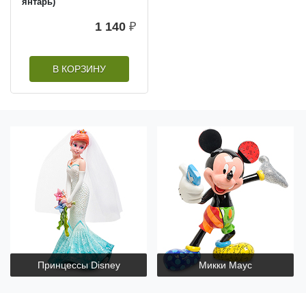
янтарь)
1 140
₽
В КОРЗИНУ
Принцессы Disney
Микки Маус