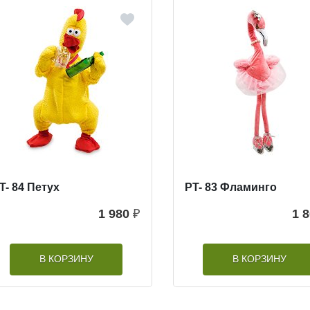
T- 84 Петух
PT- 83 Фламинго
1 980
₽
1 
В КОРЗИНУ
В КОРЗИНУ