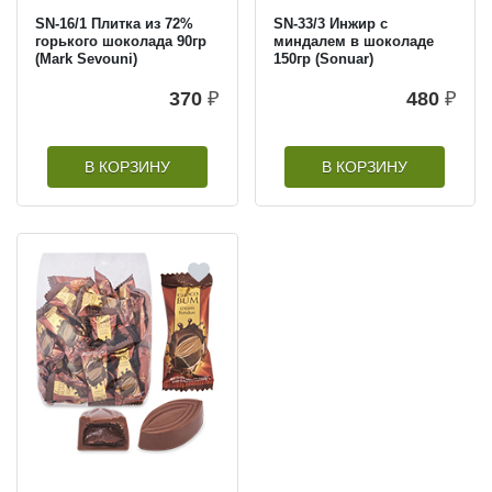
SN-16/1 Плитка из 72%
SN-33/3 Инжир с
горького шоколада 90гр
миндалем в шоколаде
(Mark Sevouni)
150гр (Sonuar)
370
₽
480
₽
В КОРЗИНУ
В КОРЗИНУ